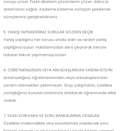
soruyu çözer. Farklı ülkelerin çözümlerini çözer, daha iyi
anlamanızı sağlar. Kademe kademe zorlaşan şekillerde
süreçlerinizi geliştirebilirsiniz.
5. YANLIŞ YAPMADIĞINIZ SORULAR GÖZDEN GEÇİR
Yanlış yaptığınız her soruyu analiz edin ve neden yanlış
yaptığınızı bulun. Hatalarınızdan ders çıkararak benzer
hataları tekrar yapmamayı bölün.
6. ÖĞRETMENLERDEN VEYA ARKADAŞLARDAN YARDIM İSTEYİN
Anlamadığınız öğretmeninizden veya arkadaşlarından
yardım istemekten çekinmeyin. Grup çalışmaları, özellikle
zorlaştığımız konuları birbirinize anlatarak öğrenmede etkili
olabilir.
7. YAZILI SORULARA VE SORU BANKALARINA ODAKLAN
Özellikle matematikte okul sınavlarında olabilecek soru
tiplerini görmek ve okul sınavlarına yönelik hazırlık yapmak