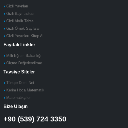
Gizli Yaynları
Gizli Bayi Listesi
Gizli Akıllı Tahta
Gizli Örnek Sayfalar
Gizli Yayınları Kitap Al
Faydalı Linkler
Milli Eğitim Bakanlığı
Ölçme Değerlendirme
Tavsiye Siteler
Türkçe Dersi Net
Kerim Hoca Matematik
Matematikçiler
Bize Ulaşın
+90 (539) 724 3350